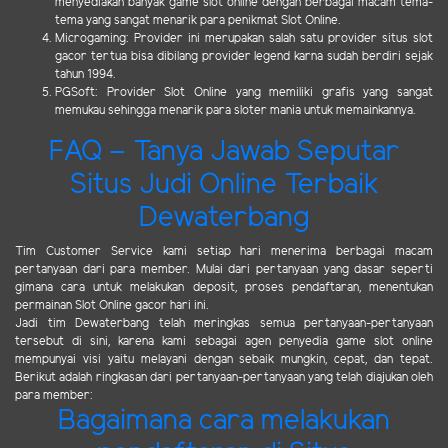
menyediakan banyak game slot online dengan berbagai macam tema-
tema yang sangat menarik para penikmat Slot Online.
Microgaming: Provider ini merupakan salah satu provider situs slot
gacor tertua bisa dibilang provider legend karna sudah berdiri sejak
tahun 1994.
PGSoft: Provider Slot Online yang memiliki grafis yang sangat
memukau sehingga menarik para sloter mania untuk memainkannya.
FAQ – Tanya Jawab Seputar
Situs Judi Online Terbaik
Dewaterbang
Tim Customer Service kami setiap hari menerima berbagai macam
pertanyaan dari para member. Mulai dari pertanyaan yang dasar seperti
gimana cara untuk melakukan deposit, proses pendaftaran, menentukan
permainan Slot Online gacor hari ini.
Jadi tim Dewaterbang telah meringkas semua pertanyaan-pertanyaan
tersebut di sini, karena kami sebagai agen penyedia game slot online
mempunyai visi yaitu melayani dengan sebaik mungkin, cepat, dan tepat.
Berikut adalah ringkasan dari pertanyaan-pertanyaan yang telah diajukan oleh
para member:
Bagaimana cara melakukan