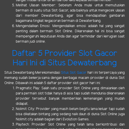
sangat mudah untuk diraih dan berlaku kepada semua member.
Melihat Ulasan Member: Sebelum Anda mulai untuk memutuskan
bermain di suatu situs Slot Gacor, ada baiknya untuk mengecek ulasan
dari member Dewaterbang, agar bisa mendapatkan gambaran
bagaimana tingkat kegacoran bermain di Dewaterbang.
Mengendalikan Emosi: Mengendalikan emosi adalah hal yang sangat
penting dalam bermain Slot Online. Dikarenakan hal ini bisa sangat
mempengaruhi keputusan Anda dan agar terhindar dari kerugian saat
bermain judi online.
Daftar 5 Provider Slot Gacor
Hari Ini di Situs Dewaterbang
Situs Dewaterbang Merekomendasi
Situs Slot Gacor
hari ini terpercaya yang
memang sudah bekerja sama dengan berbagai macam provider di dunia Slot
Online. Dibawah ini adalah 5 daftar provider slot gacor hari ini:
Pragmatic Play: Salah satu provider Slot Online yang dimaiankan oleh
para permain slot tidak hanya di asia tapi sudah mendunia dikarenakan
provider tersebut banyak memberikan kemenangan yang mudah
didapat.
Nolimit City: Provider yang masih belum begitu lama keluar tapi sudah
bisa dikatakan bintang yang sedang naik daun di dunia Slot Online juga
Nolimit city adalah bagian dari Evolution Games.
Playtech: Provider Slot Online yang telah lama berkontribusi dan