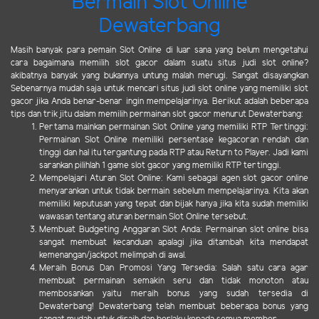
Bermain Slot Online
Dewaterbang
Masih banyak para pemain Slot Online di luar sana yang belum mengetahui
cara bagaimana memilih slot gacor dalam suatu situs judi slot online?
akibatnya banyak yang bukannya untung malah merugi. Sangat disayangkan
Sebenarnya mudah saja untuk mencari situs judi slot online yang memiliki slot
gacor jika Anda benar-benar ingin mempelajarinya. Berikut adalah beberapa
tips dan trik jitu dalam memilih permainan slot gacor menurut Dewaterbang:
Pertama mainkan permainan Slot Online yang memiliki RTP Tertinggi:
Permainan Slot Online memiliki persentase kegacoran rendah dan
tinggi dan hal itu tergantung pada RTP atau Return to Player. Jadi kami
sarankan pilihlah 1 game slot gacor yang memiliki RTP tertinggi.
Mempelajari Aturan Slot Online: Kami sebagai agen slot gacor online
menyarankan untuk tidak bermain sebelum mempelajarinya. Kita akan
memiliki keputusan yang tepat dan bijak hanya jika kita sudah memiliki
wawasan tentang aturan bermain Slot Online tersebut.
Membuat Budgeting Anggaran Slot Anda: Permainan slot online bisa
sangat membuat kecanduan apalagi jika ditambah kita mendapat
kemenangan/jackpot melimpah di awal.
Meraih Bonus Dan Promosi Yang Tersedia: Salah satu cara agar
membuat permainan semakin seru dan tidak monoton atau
membosankan yaitu meraih bonus yang sudah tersedia di
Dewaterbang! Dewaterbang telah membuat beberapa bonus yang