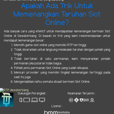
Apakah Ada Trik Untuk
Memenangkan Taruhan Slot
Online?
Ada banyak cara yang efektif untuk mendapatkan kemenangan bermain Slot
Online di Dewaterbang. Di bawah ini trik yang kami rekomendasikan untuk
mendapat kemenangan besar:
Memilih game slot online yang memiliki RTP tertinggi.
Tidak disarankan untuk langsung melakukan taruhan dengan jumlah yang
tinggi.
Tidak bertahan di satu permainan, kami menyarankan pindah
permainan jika putaran tidak bagus.
Pilihlah jenis permainan Slot Online yang sudah dikuasai.
Mencari provider yang memiliki tingkat kemenangan tertinggi pada
saat itu juga
Mengendalikan nafsu semata disaat bermain Slot Online.
Dukungan Perangkat :
Keamanan Terjamin :
Lisensi :