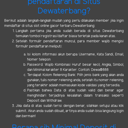
pendaftaran di Situs
Dewaterbang?
Berikut adalah langkah-langkah mudah yang perlu dilakukan member jika ingin
mendaftar di situs slot online gacor terbaru Dewaterbang:
Langkah pertama jika anda sudah berada di situs Dewaterbang
temukan tombol registrasi/daftar biasa terletak pada kanan atas.
Setelah formulir pendaftaran muncul, para member wajib mengisi
formulir pendaftaran meliputi:
Isi kolom informasi akun berupa Username, Kata Sandi, Email,
Nomer telepon
Password: Wajib Kombinasi Huruf besar kecil, Angka, Simbol,
dan Minimal karakter 8 Karakter. Contoh: Dewa@888
Terdapat Kolom Rekening Bank: Pilih jenis bank yang akan anda
gunakan, tulis nomer rekening anda, setelah itu nomer rekening,
yang terakhir adalah memasukan kode validasi yang tersedia.
Pastikan bahwa Data di atas sudah valid dan benar agar
menghindari terjadinya kesalahan dalam transaksi seperti
Deposit dan Withdraw.
Jika data di atas sudah terisi dengan benar, silahkan setujui atau klik
submit. Akun anda sudah dibuat, artinya anda sudah bisa langsung login
dan bermain!