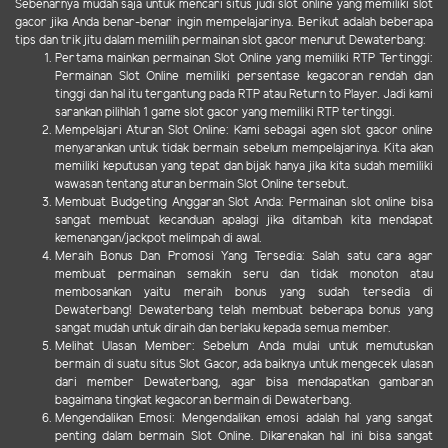
Sebenarnya mudah saja untuk mencari situs judi slot online yang memiliki slot
gacor jika Anda benar-benar ingin mempelajarinya. Berikut adalah beberapa
tips dan trik jitu dalam memilih permainan slot gacor menurut Dewaterbang:
Pertama mainkan permainan Slot Online yang memiliki RTP Tertinggi:
Permainan Slot Online memiliki persentase kegacoran rendah dan
tinggi dan hal itu tergantung pada RTP atau Return to Player. Jadi kami
sarankan pilihlah 1 game slot gacor yang memiliki RTP tertinggi.
Mempelajari Aturan Slot Online: Kami sebagai agen slot gacor online
menyarankan untuk tidak bermain sebelum mempelajarinya. Kita akan
memiliki keputusan yang tepat dan bijak hanya jika kita sudah memiliki
wawasan tentang aturan bermain Slot Online tersebut.
Membuat Budgeting Anggaran Slot Anda: Permainan slot online bisa
sangat membuat kecanduan apalagi jika ditambah kita mendapat
kemenangan/jackpot melimpah di awal.
Meraih Bonus Dan Promosi Yang Tersedia: Salah satu cara agar
membuat permainan semakin seru dan tidak monoton atau
membosankan yaitu meraih bonus yang sudah tersedia di
Dewaterbang! Dewaterbang telah membuat beberapa bonus yang
sangat mudah untuk diraih dan berlaku kepada semua member.
Melihat Ulasan Member: Sebelum Anda mulai untuk memutuskan
bermain di suatu situs Slot Gacor, ada baiknya untuk mengecek ulasan
dari member Dewaterbang, agar bisa mendapatkan gambaran
bagaimana tingkat kegacoran bermain di Dewaterbang.
Mengendalikan Emosi: Mengendalikan emosi adalah hal yang sangat
penting dalam bermain Slot Online. Dikarenakan hal ini bisa sangat